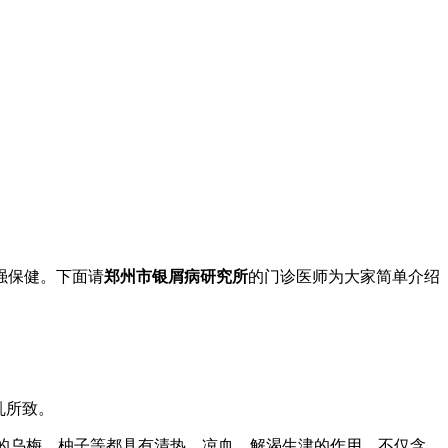
强保健。下面请
郑州市银屑病研究所
的门诊医师为大家简单介绍
乱所致。
类的乌梅、柚子等都具有清热、凉血、解渴生津的作用，不仅含