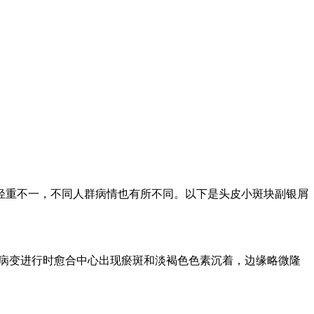
轻重不一，不同人群病情也有所不同。以下是头皮小斑块副银屑
，病变进行时愈合中心出现瘀斑和淡褐色色素沉着，边缘略微隆